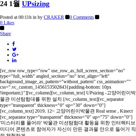
24 1월
UPsizing
Posted at 00:11h
in
by
CRAKER
0 Comments
0
Likes
Share
[vc_row row_type="row" use_row_as_full_screen_section="no"
type="full_width" angled_section="no" text_align="left"
background_image_as_pattern="without_pattern" css_animation=""
css=".vc_custom_1456153502843{padding-bottom: 10px
!important;}"][vc_column][vc_column_text] UPsizing -고양어린이박
물관 미션탐험대를 위한 설치 [/vc_column_text][vc_separator
type="transparent" thickness="0" up="30" down="0"]
[vc_column_text] 2019. 12~ 고양어린이박물관 Real sense , Kinect
[vc_separator type="transparent" thickness="0" up="75" down="0"]
'미스터리를 풀어라' 박물관 미션탐험대 활동을 위한 인터렉티브
미디어 콘텐츠로 참여자가 자신이 만든 결과물 안으로 들어가 직
접 체험하게...