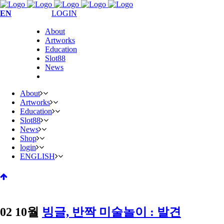
EN
LOGIN
About
Artworks
Education
Slot88
News
About
Artworks
Education
Slot88
News
Shop
login
ENGLISH
02 10월
빙글, 반짝 미술놀이 : 발견