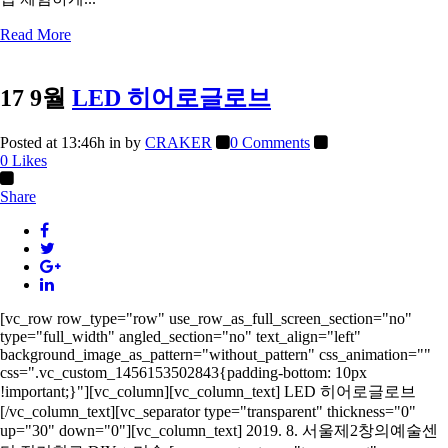
Read More
17 9월
LED 히어로글로브
Posted at 13:46h
in
by
CRAKER
0 Comments
0
Likes
Share
[vc_row row_type="row" use_row_as_full_screen_section="no"
type="full_width" angled_section="no" text_align="left"
background_image_as_pattern="without_pattern" css_animation=""
css=".vc_custom_1456153502843{padding-bottom: 10px
!important;}"][vc_column][vc_column_text] LED 히어로글로브
[/vc_column_text][vc_separator type="transparent" thickness="0"
up="30" down="0"][vc_column_text] 2019. 8. 서울제2창의예술센