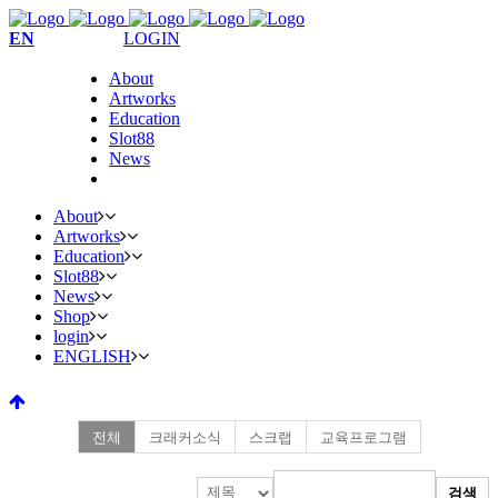
EN
LOGIN
About
Artworks
Education
Slot88
News
About
Artworks
Education
Slot88
News
Shop
login
ENGLISH
전체
크래커소식
스크랩
교육프로그램
검색