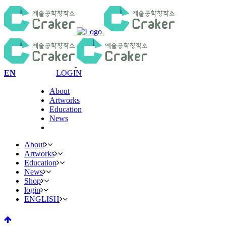
EN
LOGIN
About
Artworks
Education
News
About
Artworks
Education
News
Shop
login
ENGLISH