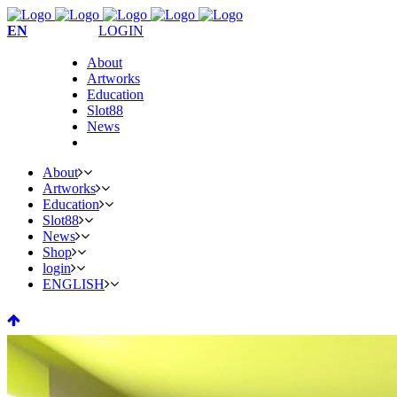
EN
LOGIN
About
Artworks
Education
Slot88
News
About
Artworks
Education
Slot88
News
Shop
login
ENGLISH