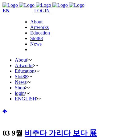
EN
LOGIN
About
Artworks
Education
Slot88
News
About
Artworks
Education
Slot88
News
Shop
login
ENGLISH
03 9월
비추다 가리다 보다 展