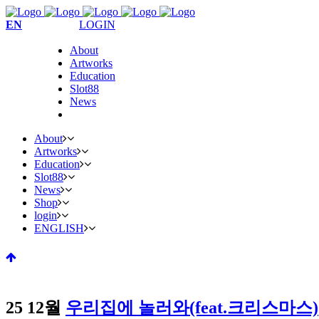
EN
LOGIN
About
Artworks
Education
Slot88
News
About
Artworks
Education
Slot88
News
Shop
login
ENGLISH
25 12월
우리집에 놀러와(feat.크리스마스)