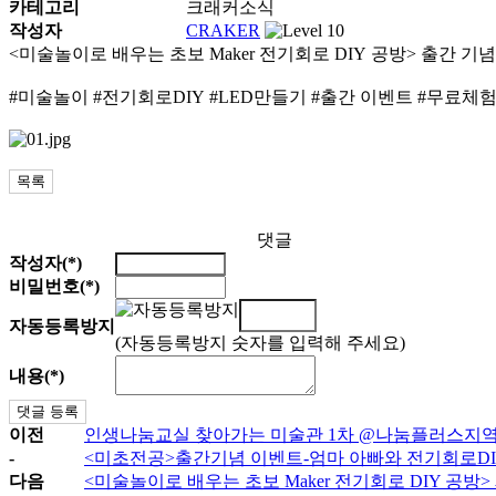
카테고리
크래커소식
작성자
CRAKER
<미술놀이로 배우는 초보 Maker 전기회로 DIY 공방> 출간 기
#미술놀이 #전기회로DIY #LED만들기 #출간 이벤트 #무료체
목록
댓글
작성자(*)
비밀번호(*)
자동등록방지
(자동등록방지 숫자를 입력해 주세요)
내용(*)
댓글 등록
이전
인생나눔교실 찾아가는 미술관 1차 @나눔플러스지
-
<미초전공>출간기념 이벤트-엄마 아빠와 전기회로DI
다음
<미술놀이로 배우는 초보 Maker 전기회로 DIY 공방>