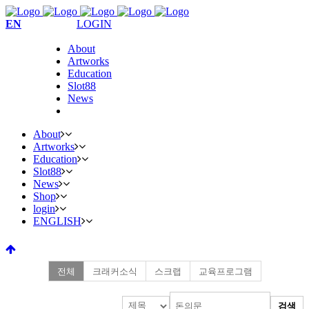
EN
LOGIN
About
Artworks
Education
Slot88
News
About
Artworks
Education
Slot88
News
Shop
login
ENGLISH
전체
크래커소식
스크랩
교육프로그램
검색